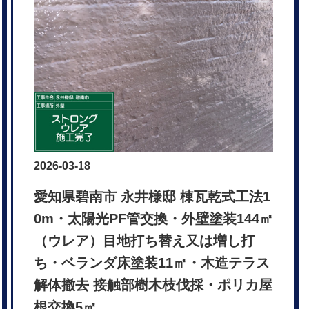
2026-03-18
愛知県碧南市 永井様邸 棟瓦乾式工法1
0m・太陽光PF管交換・外壁塗装144㎡
（ウレア）目地打ち替え又は増し打
ち・ベランダ床塗装11㎡・木造テラス
解体撤去 接触部樹木枝伐採・ポリカ屋
根交換5㎡