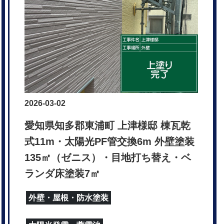
2026-03-02
愛知県知多郡東浦町 上津様邸 棟瓦乾
式11m・太陽光PF管交換6m 外壁塗装
135㎡（ゼニス）・目地打ち替え・ベ
ランダ床塗装7㎡
外壁・屋根・防水塗装