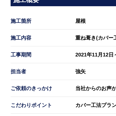
施工箇所
屋根
施工内容
重ね葺き(カバー
工事期間
2021年11月12日
担当者
強矢
ご依頼のきっかけ
当社からのお声
こだわりポイント
カバー工法プラ