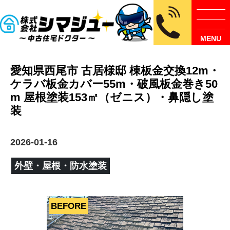
MENU
愛知県西尾市 古居様邸 棟板金交換12m・
ケラバ板金カバー55m・破風板金巻き50
m 屋根塗装153㎡（ゼニス）・鼻隠し塗
装
2026-01-16
外壁・屋根・防水塗装