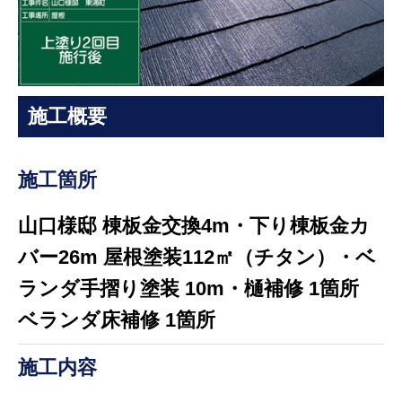
施工概要
施工箇所
山口様邸 棟板金交換4m・下り棟板金カ
バー26m 屋根塗装112㎡（チタン）・ベ
ランダ手摺り塗装 10m・樋補修 1箇所
ベランダ床補修 1箇所
施工内容